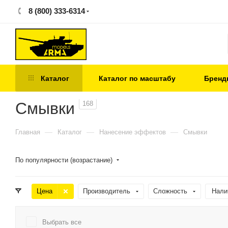
8 (800) 333-6314
Каталог
Каталог по масштабу
Бренд
Смывки
168
—
—
—
Главная
Каталог
Нанесение эффектов
Смывки
По популярности (возрастание)
Цена
Производитель
Сложность
Нали
Выбрать все