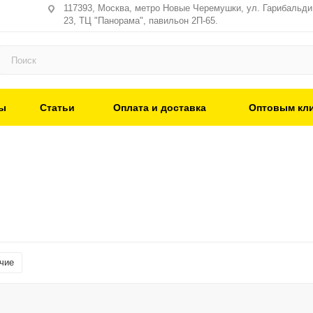
117393, Москва, метро Новые Черемушки, ул. Гарибальди,
23, ТЦ "Панорама", павильон 2П-65.
ы
Статьи
Оплата и доставка
Оптовым кл
чие