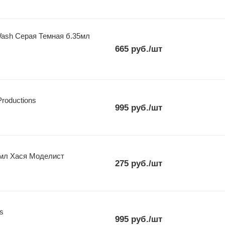
ash Серая Темная б.35мл
665
руб.
/шт
 Productions
995
руб.
/шт
 мл Хася Моделист
275
руб.
/шт
ns
995
руб.
/шт