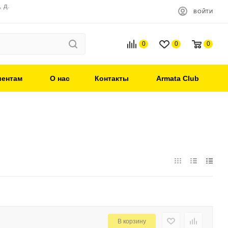
 д.
ВОЙТИ
0
0
0
иентам
О нас
Контакты
Armata Club
В корзину