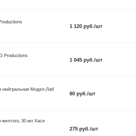
roductions
1 120
руб.
/шт
IG Productions
1 045
руб.
/шт
я нейтральная Модел.Лаб
80
руб.
/шт
-желтого, 30 мл Хася
275
руб.
/шт