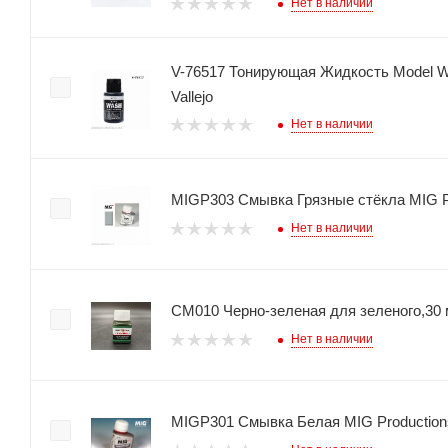
Нет в наличии
V-76517 Тонирующая Жидкость Model W
Vallejo
Нет в наличии
MIGP303 Смывка Грязные стёкла MIG
Нет в наличии
СМ010 Черно-зеленая для зеленого,30
Нет в наличии
MIGP301 Смывка Белая MIG Productio