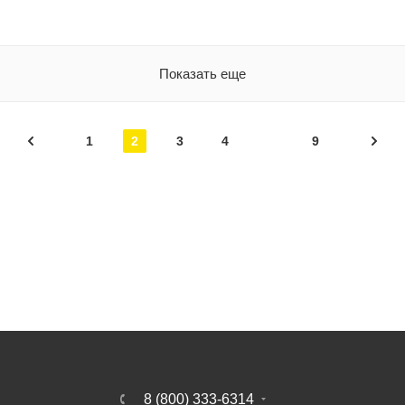
Показать еще
1
2
3
4
9
8 (800) 333-6314