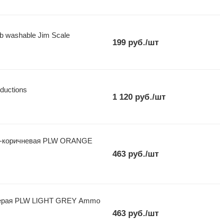
b washable Jim Scale
199
руб.
/шт
oductions
1 120
руб.
/шт
о-коричневая PLW ORANGE
463
руб.
/шт
серая PLW LIGHT GREY Ammo
463
руб.
/шт