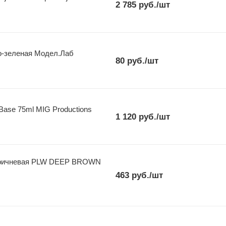
2 785
руб.
/шт
о-зеленая Модел.Лаб
80
руб.
/шт
Base 75ml MIG Productions
1 120
руб.
/шт
оричневая PLW DEEP BROWN
463
руб.
/шт