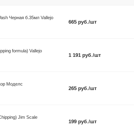
sh Черная б.35мл Vallejo
665
руб.
/шт
ping formula) Vallejo
1 191
руб.
/шт
жор Моделс
265
руб.
/шт
hipping) Jim Scale
199
руб.
/шт