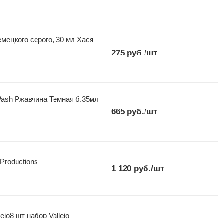
ецкого серого, 30 мл Хася
275
руб.
/шт
ash Ржавчина Темная б.35мл
665
руб.
/шт
Productions
1 120
руб.
/шт
jo8 шт набор Vallejo