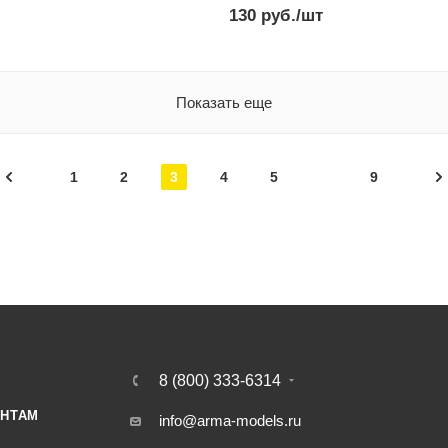
130
руб.
/шт
Показать еще
1
2
3
4
5
9
8 (800) 333-6314
НТАМ
info@arma-models.ru