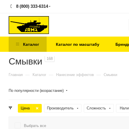
8 (800) 333-6314
Каталог
Каталог по масштабу
Бренд
Смывки
168
—
—
—
Главная
Каталог
Нанесение эффектов
Смывки
По популярности (возрастание)
Цена
Производитель
Сложность
Нали
Выбрать все