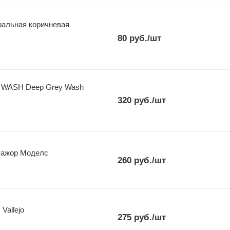
ральная коричневая
80
руб.
/шт
 WASH Deep Grey Wash
320
руб.
/шт
Мажор Моделс
260
руб.
/шт
Vallejo
275
руб.
/шт