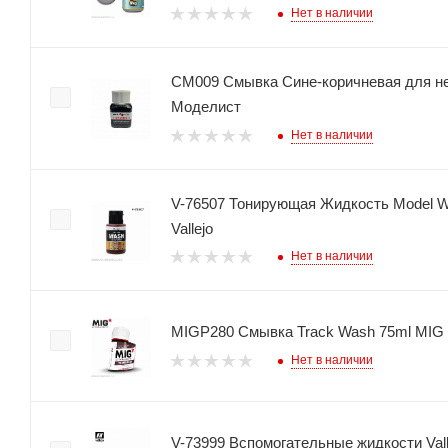
Нет в наличии
СМ009 Смывка Сине-коричневая для нем
Моделист
Нет в наличии
V-76507 Тонирующая Жидкость Model W
Vallejo
Нет в наличии
MIGP280 Смывка Track Wash 75ml MIG 
Нет в наличии
V-73999 Вспомогательные жидкости Valle