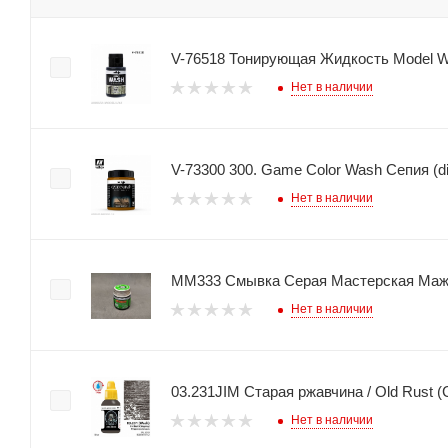
V-76518 Тонирующая Жидкость Model Wa
Нет в наличии
V-73300 300. Game Color Wash Сепия (dip
Нет в наличии
ММ333 Смывка Серая Мастерская Ма
Нет в наличии
03.231JIM Старая ржавчина / Old Rust (C
Нет в наличии