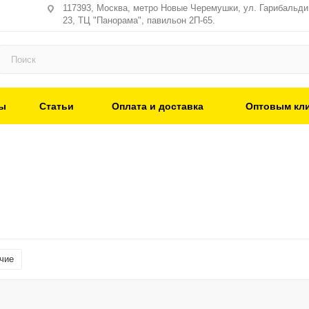
117393, Москва, метро Новые Черемушки, ул. Гарибальди,
23, ТЦ "Панорама", павильон 2П-65.
ы
Статьи
Оплата и доставка
Оптовым кл
чие