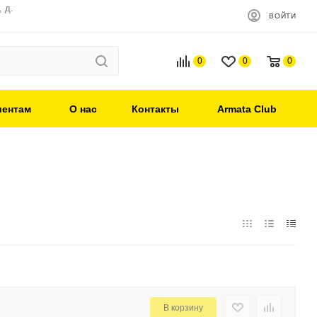
 д.
ВОЙТИ
0
0
0
иентам
О нас
Контакты
Armata Club
В корзину