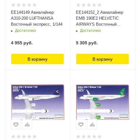
ЕЕ144149 Авиалайнер
ЕЕ144152_2 Авиалайнер
А310-200 LUFTHANSA
EMB 190E2 HELVETIC
Восточный экспресс, 1/144
AIRWAYS Восточный
экспресс, 1/144
Достаточно
Достаточно
4 955
руб.
5 305
руб.
В корзину
В корзину