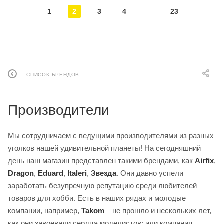
1
2
3
4
23
СПИСОК БРЕНДОВ
Производители
Мы сотрудничаем с ведущими производителями из разных
уголков нашей удивительной планеты! На сегодняшний
день наш магазин представлен такими брендами, как
Airfix
,
Dragon
,
Eduard
,
Italeri
,
Звезда
. Они давно успели
заработать безупречную репутацию среди любителей
товаров для хобби. Есть в наших рядах и молодые
компании, например,
Takom
– не прошло и нескольких лет,
как они завоевали сердца моделистов; или компания