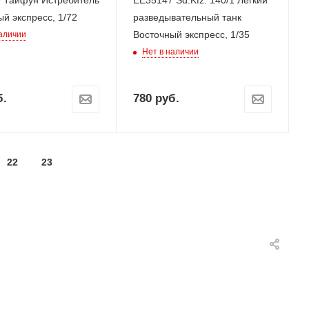
 Тайфун Истребитель
ЕЕ35147 Sd.Kfz. 140/1 Легкий
й экспресс, 1/72
разведывательный танк
Восточный экспресс, 1/35
наличии
Нет в наличии
.
780
руб.
22
23