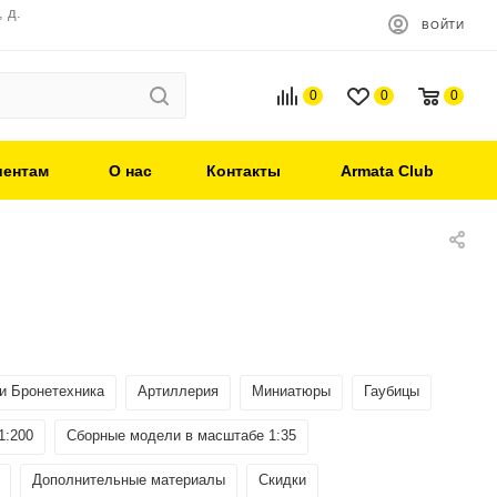
 д.
ВОЙТИ
0
0
0
иентам
О нас
Контакты
Armata Club
 и Бронетехника
Артиллерия
Миниатюры
Гаубицы
1:200
Сборные модели в масштабе 1:35
Дополнительные материалы
Скидки