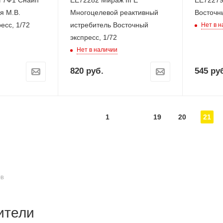
ч 7Ф1 Снайп
ЕЕ72282 Мираж III E
ЕЕ72279
.В.
Многоцелевой реактивный
Восточны
есс, 1/72
истребитель Восточный
Нет в 
экспресс, 1/72
Нет в наличии
820
руб.
545
руб
1
19
20
21
ОВ
ители