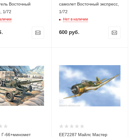
тель Восточный
самолет Восточный экспресс,
, 1/72
1/72
наличии
Нет в наличии
.
600
руб.
 Г-66+миномет
ЕЕ72287 Майлс Мастер