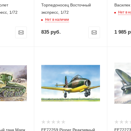
олет
Торпедоносец Восточный
Василек
есс, 1/72
экспресс, 1/72
Нет в 
Нет в наличии
835
руб.
1 985
р
ый танк Марк
ЕЕ72259 Pioner Реактивный
ЕЕ72273