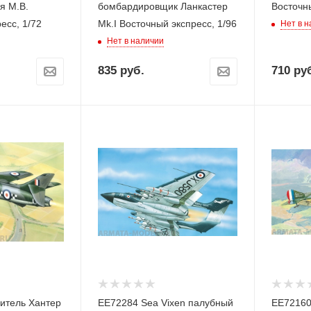
я М.В.
бомбардировщик Ланкастер
Восточны
есс, 1/72
Mk.I Восточный экспресс, 1/96
Нет в 
Нет в наличии
835
руб.
710
руб
итель Хантер
ЕЕ72284 Sea Vixen палубный
ЕЕ72160