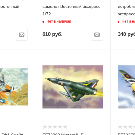
 Восточный
самолет Восточный экспресс,
истребит
1/72
экспресс
Нет в наличии
Нет в 
610
руб.
340
руб