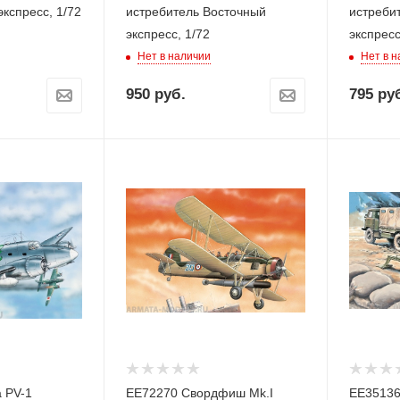
экспресс, 1/72
истребитель Восточный
истреби
экспресс, 1/72
экспресс
Нет в наличии
Нет в 
950
руб.
795
руб
 PV-1
ЕЕ72270 Свордфиш Mk.I
ЕЕ35136