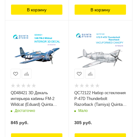
В корзину
В корзину
QD48421 3D Декаль
QC72122 Набор остекления
интерьера кабины FM-2
P-47D Thunderbolt
Wildcat (Eduard) Quinta
Razorback (Tamiya) Quinta
Studio
Studio
Достаточно
Мало
845
руб.
305
руб.