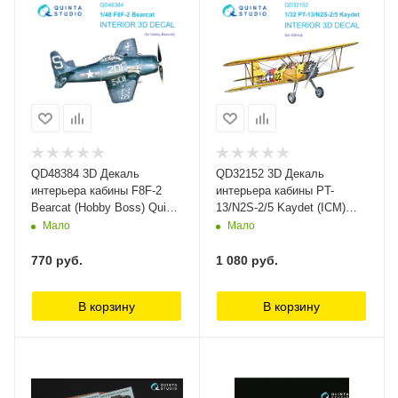
QD48384 3D Декаль
QD32152 3D Декаль
интерьера кабины F8F-2
интерьера кабины PT-
Bearcat (Hobby Boss) Quinta
13/N2S-2/5 Kaydet (ICM)
Studio
Quinta Studio
Мало
Мало
770
руб.
1 080
руб.
В корзину
В корзину