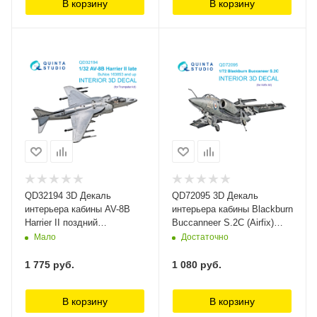
В корзину
В корзину
QD32194 3D Декаль
QD72095 3D Декаль
интерьера кабины AV-8B
интерьера кабины Blackburn
Harrier II поздний
Buccanneer S.2C (Airfix)
(Trumpeter) Quinta Studio
Quinta Studio
Мало
Достаточно
1 775
руб.
1 080
руб.
В корзину
В корзину