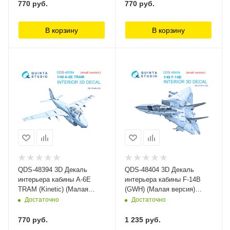
770
руб.
770
руб.
В корзину
В корзину
QDS-48394 3D Декаль
QDS-48404 3D Декаль
интерьера кабины A-6E
интерьера кабины F-14B
TRAM (Kinetic) (Малая
(GWH) (Малая версия)
версия) Quinta Studio
Quinta Studio
Достаточно
Достаточно
770
руб.
1 235
руб.