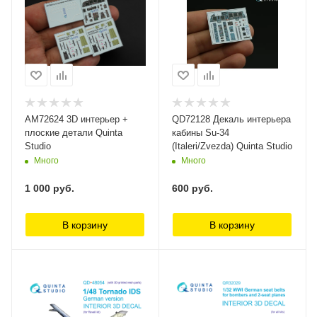
AM72624 3D интерьер +
QD72128 Декаль интерьера
плоские детали Quinta
кабины Su-34
Studio
(Italeri/Zvezda) Quinta Studio
Много
Много
1 000
руб.
600
руб.
В корзину
В корзину