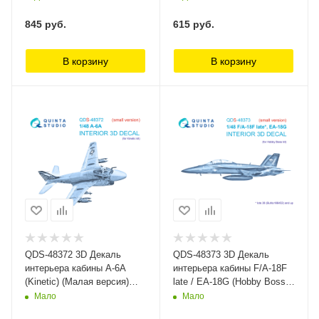
Studio
845
руб.
615
руб.
В корзину
В корзину
QDS-48372 3D Декаль
QDS-48373 3D Декаль
интерьера кабины A-6A
интерьера кабины F/A-18F
(Kinetic) (Малая версия)
late / EA-18G (Hobby Boss)
Quinta Studio
(Малая версия) Quinta
Мало
Мало
Studio