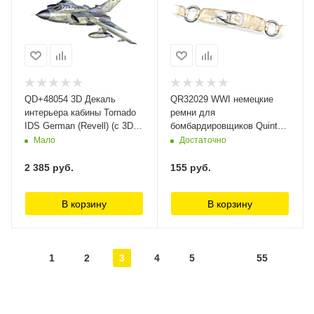
QD+48054 3D Декаль
QR32029 WWI немецкие
интерьера кабины Tornado
ремни для
IDS German (Revell) (с 3D-
бомбардировщиков Quinta
печатными деталями)
Studio
Мало
Достаточно
Quinta Studio
2 385
руб.
155
руб.
В корзину
В корзину
1
2
3
4
5
55