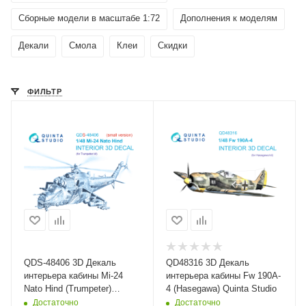
Сборные модели в масштабе 1:72
Дополнения к моделям
Декали
Смола
Клеи
Скидки
ФИЛЬТР
QDS-48406 3D Декаль
QD48316 3D Декаль
интерьера кабины Mi-24
интерьера кабины Fw 190A-
Nato Hind (Trumpeter)
4 (Hasegawa) Quinta Studio
(Малая версия) Quinta
Достаточно
Достаточно