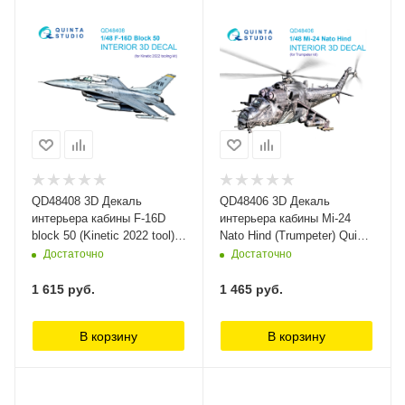
QD48408 3D Декаль
QD48406 3D Декаль
интерьера кабины F-16D
интерьера кабины Mi-24
block 50 (Kinetic 2022 tool)
Nato Hind (Trumpeter) Quinta
Quinta Studio
Studio
Достаточно
Достаточно
1 615
руб.
1 465
руб.
В корзину
В корзину