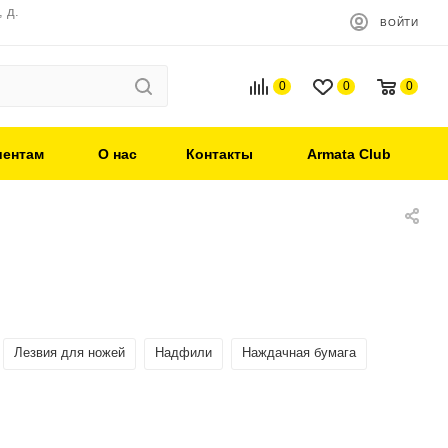
 д.
ВОЙТИ
0
0
0
иентам
О нас
Контакты
Armata Club
Лезвия для ножей
Надфили
Наждачная бумага