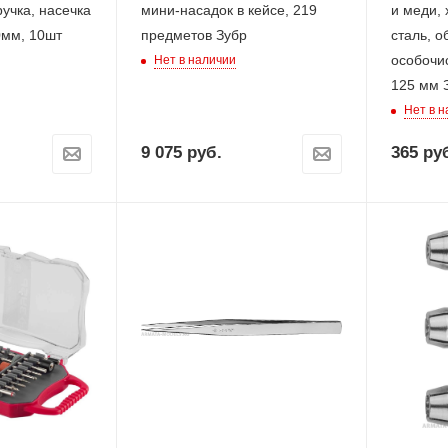
учка, насечка
мини-насадок в кейсе, 219
и меди,
0мм, 10шт
предметов Зубр
сталь, о
особочи
Нет в наличии
125 мм 
Нет в 
9 075
руб.
365
руб