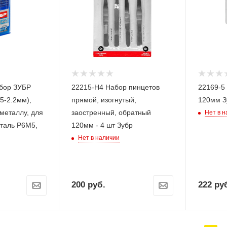
бор ЗУБР
22215-H4 Набор пинцетов
22169-5
5-2.2мм),
прямой, изогнутый,
120мм З
металлу, для
заостренный, обратный
Нет в 
сталь Р6М5,
120мм - 4 шт Зубр
Нет в наличии
200
руб.
222
руб