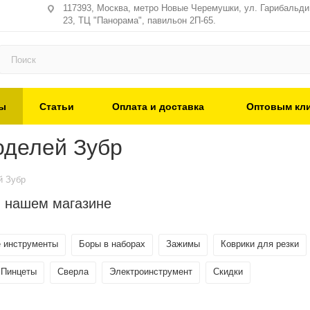
117393, Москва, метро Новые Черемушки, ул. Гарибальди,
23, ТЦ "Панорама", павильон 2П-65.
ы
Статьи
Оплата и доставка
Оптовым кл
оделей Зубр
й Зубр
в нашем магазине
 инструменты
Боры в наборах
Зажимы
Коврики для резки
Пинцеты
Сверла
Электроинструмент
Скидки