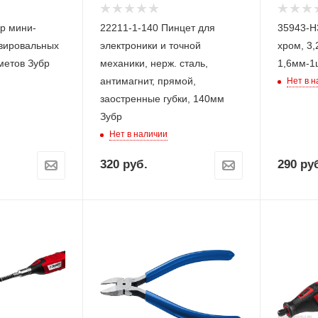
р мини-
22211-1-140 Пинцет для
35943-H
авировальных
электроники и точной
хром, 3,
метов Зубр
механики, нерж. сталь,
1,6мм-1
антимагнит, прямой,
Нет в 
заостренные губки, 140мм
Зубр
Нет в наличии
320
руб.
290
руб