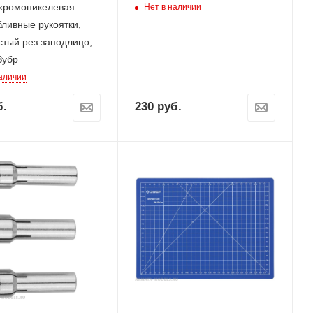
 хромоникелевая
Нет в наличии
бливные рукоятки,
стый рез заподлицо,
Зубр
наличии
.
230
руб.