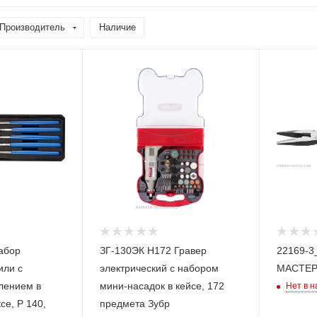
Производитель
Наличие
абор
ЗГ-130ЭК H172 Гравер
22169-3
ли с
электрический с набором
МАСТЕР
лением в
мини-насадок в кейсе, 172
Нет в 
се, P 140,
предмета Зубр