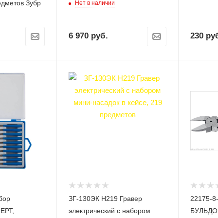
едметов Зубр
Нет в наличии
6 970
руб.
230
руб
бор
ЗГ-130ЭК H219 Гравер
22175-8
ЕРТ,
электрический с набором
БУЛЬДОГ