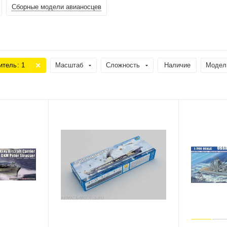
Сборные модели авианосцев
итель
: 1
Масштаб
Сложность
Наличие
Модел