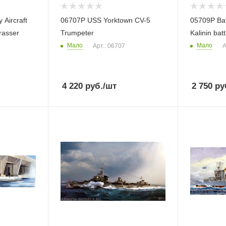
Aircraft
06707P USS Yorktown CV-5
05709P Bat
rasser
Trumpeter
Kalinin bat
Мало
Мало
Арт.: 06707
А
4 220
руб.
/шт
2 750
ру