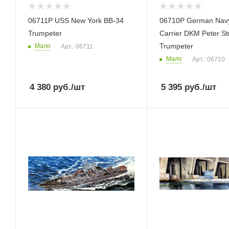
06711P USS New York BB-34
06710P German Navy 
Trumpeter
Carrier DKM Peter St
Trumpeter
Мало
Арт.: 06711
Мало
Арт.: 06710
4 380
руб.
/шт
5 395
руб.
/шт