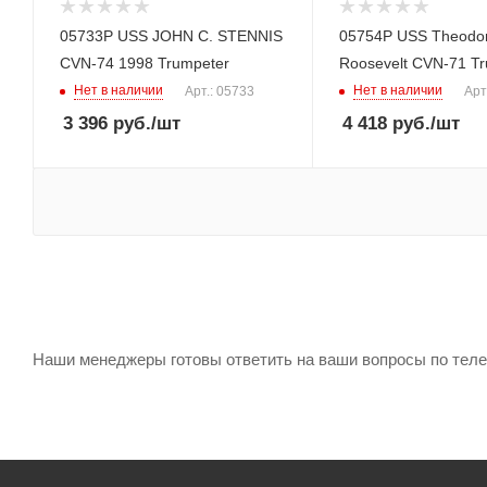
05733P USS JOHN C. STENNIS
05754P USS Theodo
CVN-74 1998 Trumpeter
Roosevelt CVN-71 T
Нет в наличии
Нет в наличии
Арт.: 05733
Арт
3 396
руб.
/шт
4 418
руб.
/шт
Наши менеджеры готовы ответить на ваши вопросы по телефон