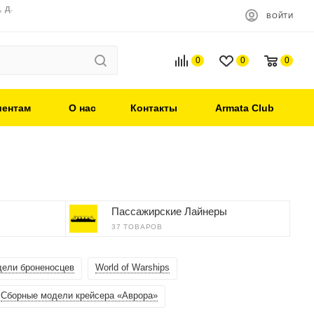
 д.
ВОЙТИ
0
0
0
иентам
О нас
Контакты
Armata Club
Пассажирские Лайнеры
37 ТОВАРОВ
ели броненосцев
World of Warships
Сборные модели крейсера «Аврора»