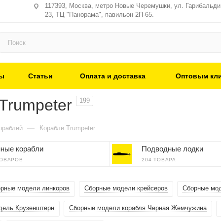
117393, Москва, метро Новые Черемушки, ул. Гарибальди,
23, ТЦ "Панорама", павильон 2П-65.
ы
Статьи
Оплата и доставка
Оптовым кл
Trumpeter
199
—
ораблей
Корабли Trumpeter
ные корабли
Подводные лодки
ТОВАРОВ
204 ТОВАРА
рные модели линкоров
Сборные модели крейсеров
Сборные мод
дель Крузенштерн
Сборные модели корабля Черная Жемчужина