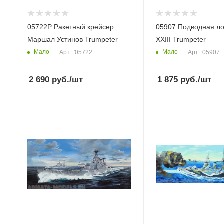
05722P Ракетный крейсер
05907 Подводная лодк
Маршал Устинов Trumpeter
XXIII Trumpeter
Мало
Мало
Арт.: '05722
Арт.: 05907
2 690
руб.
/шт
1 875
руб.
/шт