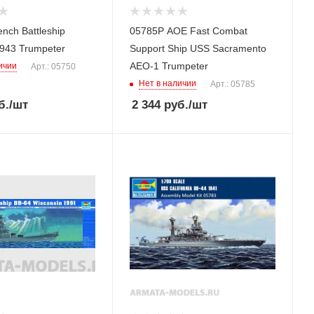
nch Battleship
05785P AOE Fast Combat
1943 Trumpeter
Support Ship USS Sacramento
AEO-1 Trumpeter
ичии
Арт.: 05750
Нет в наличии
Арт.: 05785
б.
/шт
2 344
руб.
/шт