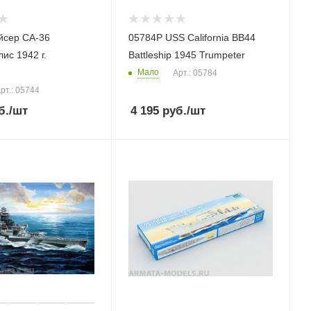
 СА-36
05784P USS California BB44
ис 1942 г.
Battleship 1945 Trumpeter
Мало
Арт.: 05784
рт.: 05744
б.
/шт
4 195
руб.
/шт