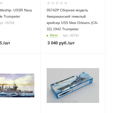
tleship- USSR Navy
05742P Сборная модель
tle Trumpeter
Американский тяжелый
крейсер USS New Orleans (CA-
рт.: 05709
32) 1942 Trumpeter
Мало
Арт.: 05742
б.
/шт
3 040
руб.
/шт