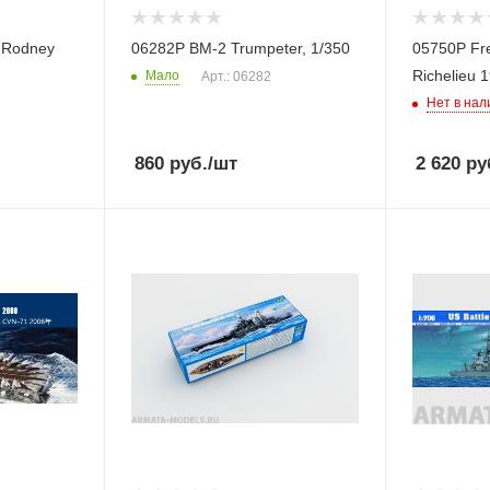
 Rodney
06282P BM-2 Trumpeter, 1/350
05750P Fre
Richelieu 
Мало
Арт.: 06282
Нет в нал
860
руб.
/шт
2 620
ру