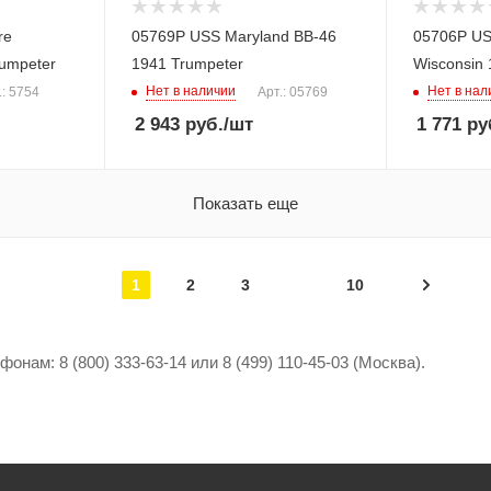
re
05769P USS Maryland BB-46
05706P US 
rumpeter
1941 Trumpeter
Wisconsin 
Нет в наличии
Нет в нал
.: 5754
Арт.: 05769
2 943
руб.
/шт
1 771
ру
Показать еще
1
2
3
10
ам: 8 (800) 333-63-14 или 8 (499) 110-45-03 (Москва).