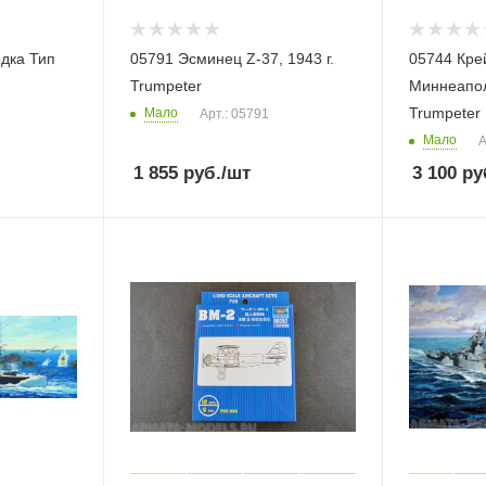
а Тип
05791 Эсминец Z-37, 1943 г.
05744 Крейсер
Trumpeter
Миннеапол
Trumpeter
Мало
Арт.: 05791
Мало
А
1 855
руб.
/шт
3 100
ру