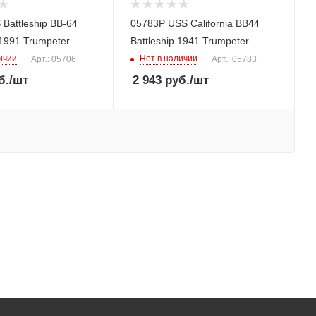
Battleship BB-64
05783P USS California BB44
1991 Trumpeter
Battleship 1941 Trumpeter
ичии
Нет в наличии
Арт.: 05706
Арт.: 05783
б.
/шт
2 943
руб.
/шт