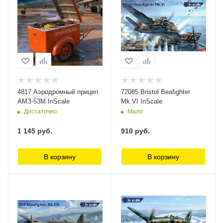
4817 Аэродромный прицеп
72085 Bristol Beafighter
АМЗ-53М InScale
Mk.VI InScale
Достаточно
Мало
1 145
руб.
910
руб.
В корзину
В корзину