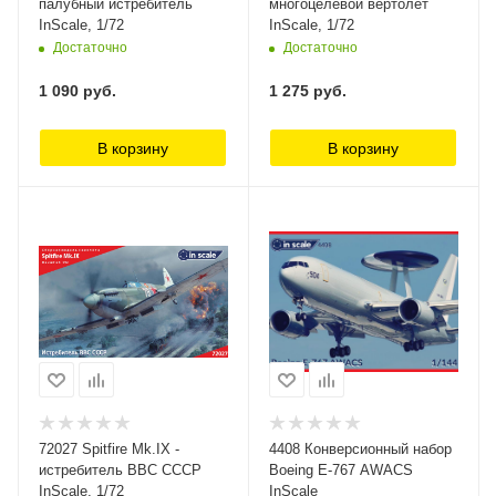
палубный истребитель
многоцелевой вертолет
InScale, 1/72
InScale, 1/72
Достаточно
Достаточно
1 090
руб.
1 275
руб.
В корзину
В корзину
72027 Spitfire Mk.IX -
4408 Конверсионный набор
истребитель ВВС СССР
Boeing E-767 AWACS
InScale, 1/72
InScale