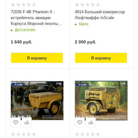
72036 F-4B Phantom II -
4814 Большой компрессор
истребитель авиации
Люфтваффе InScale
Корпуса Морской пехоты
Мало
InScale, 1/72
Достаточно
1 640
руб.
2 000
руб.
В корзину
В корзину