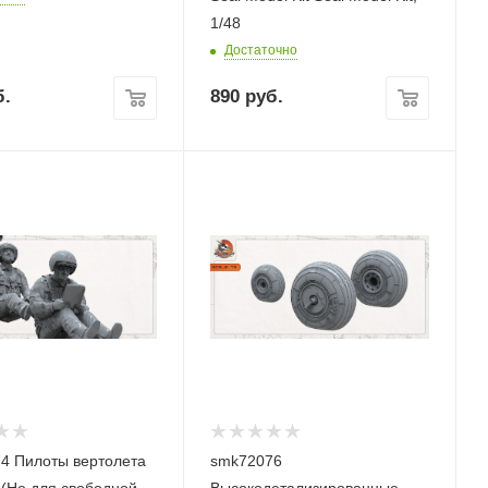
1/48
Достаточно
.
890
руб.
4 Пилоты вертолета
smk72076