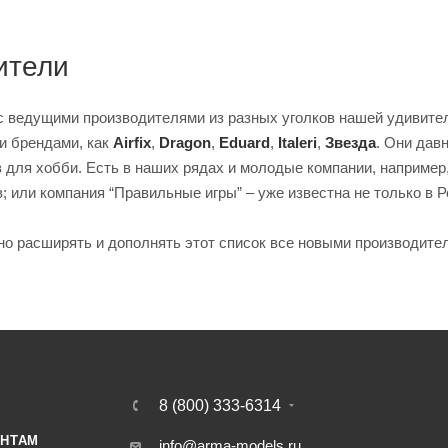
ители
 ведущими производителями из разных уголков нашей удивител
и брендами, как
Airfix
,
Dragon
,
Eduard
,
Italeri
,
Звезда
. Они дав
 для хобби. Есть в наших рядах и молодые компании, например
 или компания “Правильные игры” – уже известна не только в Р
о расширять и дополнять этот список все новыми производител
8 (800) 333-6314
НТАМ
info@arma-models.ru