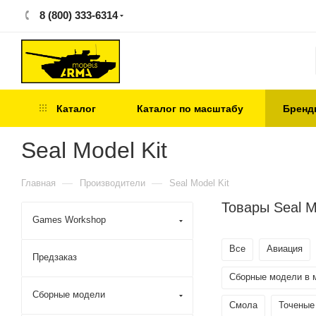
8 (800) 333-6314
Каталог
Каталог по масштабу
Бренд
Seal Model Kit
—
—
Главная
Производители
Seal Model Kit
Товары Seal M
Games Workshop
Все
Авиация
Предзаказ
Сборные модели в 
Сборные модели
Смола
Точеные