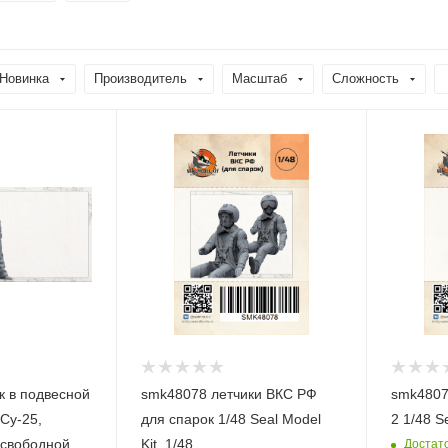
Новинка
Производитель
Масштаб
Сложность
к в подвесной
smk48078 летчики ВКС РФ
smk4807
 Су-25,
для спарок 1/48 Seal Model
2 1/48 Se
 свободной
Kit, 1/48
Достат