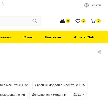
 д.
ВОЙТИ
0
0
0
иентам
О нас
Контакты
Armata Club
и в масштабе 1:32
Сборные модели в масштабе 1:35
вные дополнения
Дополнения к моделям
Декали