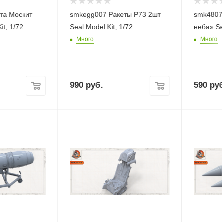
та Москит
smkegg007 Ракеты Р73 2шт
smk4807
Kit, 1/72
Seal Model Kit, 1/72
не
Много
Много
990
руб.
590
руб