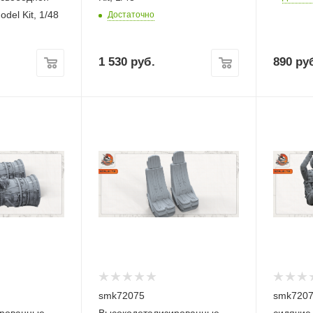
del Kit, 1/48
Достаточно
1 530
руб.
890
руб
smk72075
smk7207