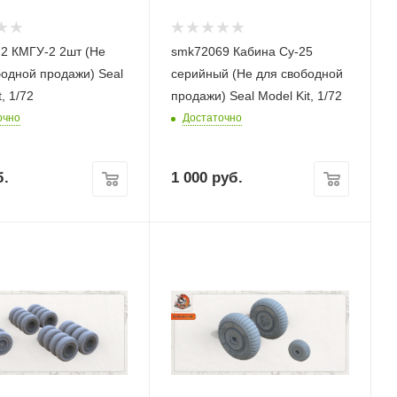
2 КМГУ-2 2шт (Не
smk72069 Кабина Су-25
бодной продажи) Seal
серийный (Не для свободной
, 1/72
продажи) Seal Model Kit, 1/72
очно
Достаточно
.
1 000
руб.