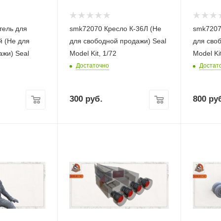
тель для
smk72070 Кресло К-36Л (Не
smk7207
й (Не для
для свободной продажи) Seal
для сво
ажи) Seal
Model Kit, 1/72
Model Kit
Достаточно
Достат
300
руб.
800
руб