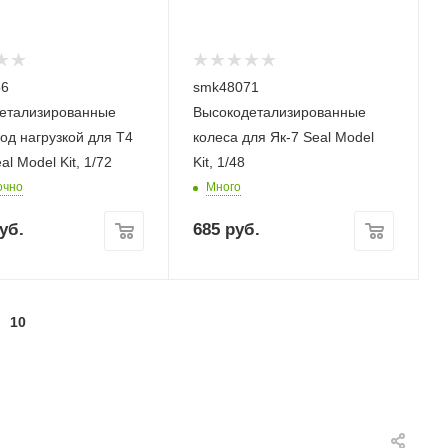
56
smk48071
етализированные
Высокодетализированные
од нагрузкой для Т4
колеса для Як-7 Seal Model
al Model Kit, 1/72
Kit, 1/48
очно
Много
уб.
685
руб.
10