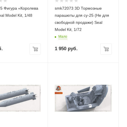
5 Фигура «Королева
smk72073 3D Тормозные
ба» Seal Model Kit, 1/48
парашюты для су-25 (Не для
свободной продажи) Seal
Model Kit, 1/72
Мало
.
1 950
руб.