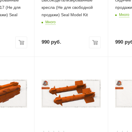
ированные
Высокодетализированные
сидячие
17 (Не для
кресла (Не для свободной
продажи)
ажи) Seal
продажи) Seal Model Kit
Много
Много
990
руб.
990
руб