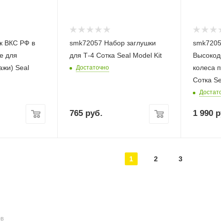
к ВКС РФ в
smk72057 Набор заглушки
smk720
Не для
для Т-4 Сотка Seal Model Kit
Высокод
ажи) Seal
колеса п
Достаточно
Сотка Se
Достат
765
руб.
1 990
р
1
2
3
ОВ